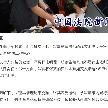
赢
非恶意赖账，而是确实面临工程款结算滞后的现实困境，一次
意调解”的工作思路。
实
一纸欠条伤亲情 巡回调解促和解..
行人张某的微信，严厉释法明理，明确告知其拒不履行生效判
法律责任；另一方面，法官将张某的实际困难如实反馈给8名申
暂时困境。
解下，法理与情理终于交融。张某深受感动，承诺期限内履行
谅互让，最终自愿达成执行调解协议。这起长达两年的讨薪拉锯