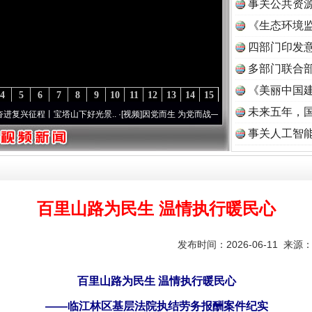
事关公共资
《生态环境监
读
四部门印发
多部门联合部
《美丽中国建
4
5
6
7
8
9
10
11
12
13
14
15
未来五年，
宝塔山下好光景..
·[视频]
因党而生 为党而战——百年“纪”事⑧加强纪律..
·[视频]
牢记初
事关人工智
百里山路为民生 温情执行暖民心
发布时间：2026-06-11 来源
百里山路为民生 温情执行暖民心
——临江林区基层法院执结劳务报酬案件纪实