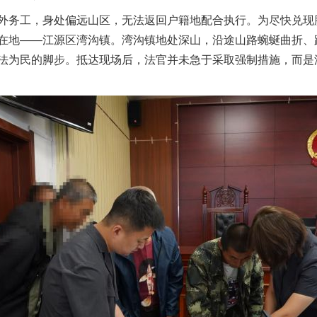
务工，身处偏远山区，无法返回户籍地配合执行。为尽快兑现
在地——江源区湾沟镇。湾沟镇地处深山，沿途山路蜿蜒曲折、
法为民的脚步。抵达现场后，法官并未急于采取强制措施，而是