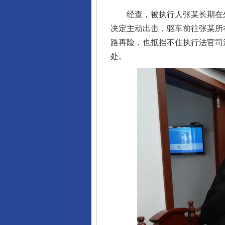
经查，被执行人张某长期在外
决定主动出击，驱车前往张某所
路再险，也抵挡不住执行法官司
处。