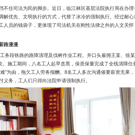
挡不住司法为民的脚步。近日，临江林区基层法院执行局在办理
调解优先、文明执行的方式，代替了冰冷的强制执行。经过耐心
工人员的钱袋子，更体现了司法机关在刚性法律之外的人文关怀
薪路漫漫
工务段铁路的路障清理及伐树作业工程。并口头雇佣王某、徐某
算一次。施工期间，八名工人起早贪黑，保质保量完成了全线清障
困难”为由，拖欠工人劳务报酬。8名工人多次沟通催要薪资无果
付义务，工人们只得向法院申请强制执行。