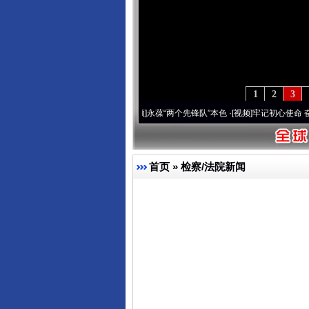
1
2
3
 深刻改变雪域高原..
·[视频]
永葆“两个先锋队”本色
·[视频]
牢记初心使命 奋进复兴征程丨
首页
»
检察/法院新闻