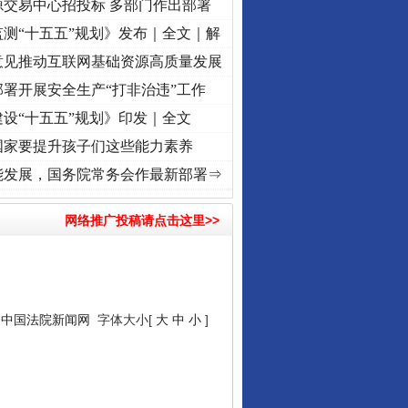
源交易中心招投标 多部门作出部署
测“十五五”规划》发布｜全文｜解
意见推动互联网基础资源高质量发展
署开展安全生产“打非治违”工作
设“十五五”规划》印发｜全文
国家要提升孩子们这些能力素养
心使命 奋进复兴征程丨“转折之城”激荡..
·[视频]
牢记初心使命 奋进复兴征程丨红船起航
能发展，国务院常务会作最新部署⇒
网络推广投稿请点击这里>>
：
中国法院新闻网
字体大小[
大
中
小
]