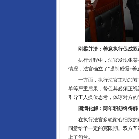
刚柔并济：善意执行促成双
执行过程中，法官发现张某并
情况，法官确立了“强制威慑+善
完善运行机制助力责任有效落
一方面，执行法官主动加被执
单等严重后果，督促其必须正视
引导工人换位思考，体谅对方的
圆满化解：两年积怨终得解
在执行法官多轮耐心细致的调
同意给予一定的宽限期。双方互
上了句号。