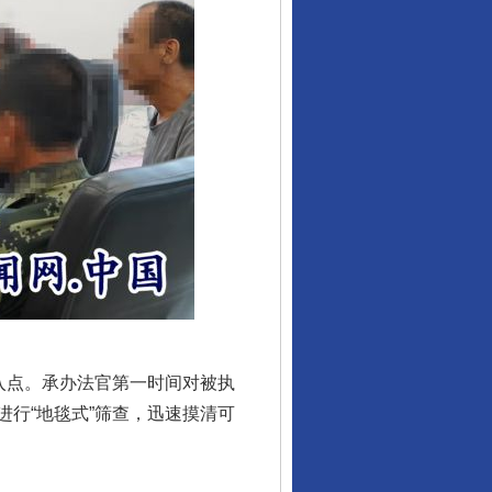
入点。承办法官第一时间对被执
行“地毯式”筛查，迅速摸清可