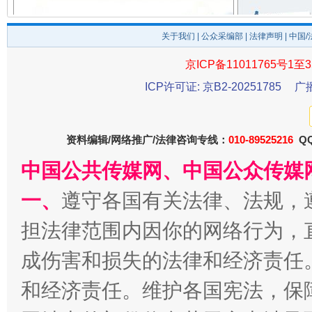
关于我们
|
公众采编部
|
法律声明
| 中国
京ICP备11011765号1至3
ICP许可证: 京B2-20251785
广
一批国家标准开始实施
从
资料编辑/网络推广/法律咨询专线：
010-89525216
QQ
中国公共传媒网、中国公众传媒
一、
遵守各国有关法律、法规，
担法律范围内因你的网络行为，
成伤害和损失的法律和经济责任
和经济责任。维护各国宪法，保
以产业富民促振兴
酒驾