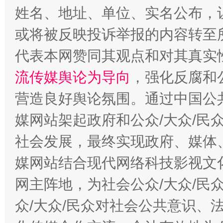
姓名、地址、单位、实名公布，让
完善运行机制助力责任有效落实
行
或将被反映投诉举报的内容转至
代表本网赞同其观点和对其真实
流传媒舆论为导向
，强化反腐和
营造良好舆论氛围。通过中国公共
媒网站架起政府和公众/大众/民
社会发展，最终实现政府、媒体、
法徽映军营 权益有保障
让
媒网站结合现代网络科技影视文
网主阵地，为社会公众/大众/民
众/大众/民众对社会公共意识、