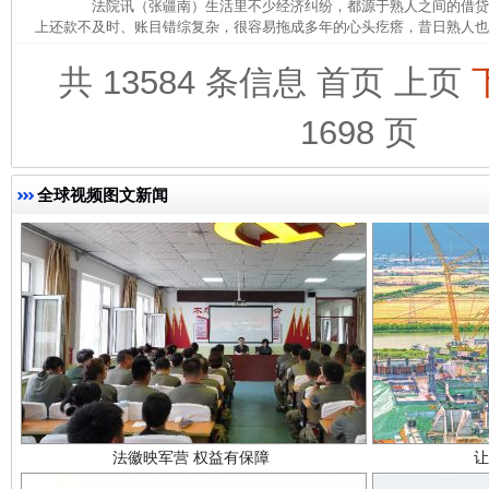
法院讯（张疆南）生活里不少经济纠纷，都源于熟人之间的借贷
上还款不及时、账目错综复杂，很容易拖成多年的心头疙瘩，昔日熟人也会
完善运行机制助力责任有效落实
行
共 13584 条信息
首页
上页
1698 页
全球视频图文新闻
法徽映军营 权益有保障
让