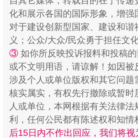
自其它媒体，转载目的在于传递
化和展示各国的国际形象，增强
对于建设创新型国家、建设和谐
义；公众/大众/民众勇于担任文
③
如你所反映投诉报料和投稿的
或不文明用语，请谅解！如因被
一颗心始终滚烫
还
涉及个人或单位版权和其它问题
核实属实，有权先行撤除或暂时
人或单位，本网根据有关法律法
利，任何公民都有陈述权和知情
后15日内不作出回应，我们将视