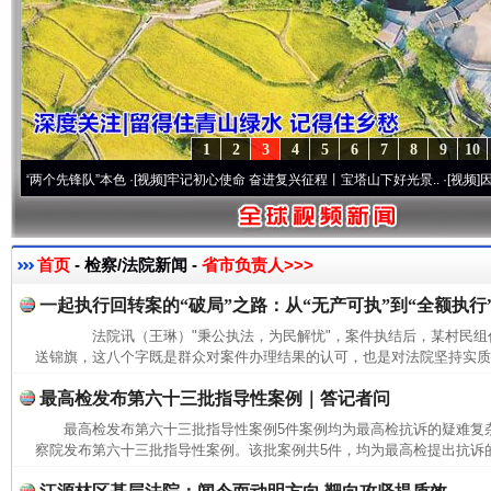
1
2
3
4
5
6
7
8
9
10
个先锋队”本色
·[视频]
牢记初心使命 奋进复兴征程丨宝塔山下好光景..
·[视频]
因党而生 
首页
- 检察/法院新闻 -
省市负责人>>>
一起执行回转案的“破局”之路：从“无产可执”到“全额执行
法院讯（王琳）"秉公执法，为民解忧"，案件执结后，某村民组
送锦旗，这八个字既是群众对案件办理结果的认可，也是对法院坚持实质化
最高检发布第六十三批指导性案例｜答记者问
最高检发布第六十三批指导性案例5件案例均为最高检抗诉的疑难
察院发布第六十三批指导性案例。该批案例共5件，均为最高检提出抗诉的