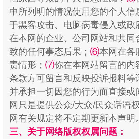
中所列明的情况使用您的个人信
事关残疾人未来5年
让
于黑客攻击、电脑病毒侵入或政
在本网的企业、公司网站和共同
致的任何事态后果；
⑹
本网在各
责情形；
⑺
你在本网站留言的内
条款方可留言和反映投诉报料等
并承担一切因您的行为而直接或
规模最大的光氢储一体化项目
走走
网只是提供公众/大众/民众话语
网有关规定将不定期更新本声明
三、关于网络版权权属问题：