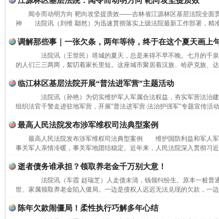
江源林区基层法院：闻令而动明方向 靶向攻坚提质效
闻令而动明方向 靶向攻坚提质效——吉林省江源林区基层法院全面
神 法院讯（刘维 鄢然）为迅速贯彻落实上级法院最新工作部署，精准
调解那些事｜一张欠条，两年等待，终于在这个夏天画上
法院讯（王世民）塔城的夏天，总是来得不早不晚。七月的千泉
的人们三三两两，絮叨着家长里短。这座城市聚居着汉族、哈萨克族、达斡
临江林区基层法院开展“普法进军营”主题活动
法院讯（孙艳）为切实维护军人军属合法权益，夯实军营法治建
组织法官干警走进驻地军营，开展"普法进军营·法治护强军"专题宣传活动
最高人民法院发布涉军维权司法典型案例
最高人民法院发布涉军维权司法典型案例 维护国防利益和军人军
事关军人亲情冷暖，事关军地团结稳定。近年来，人民法院深入贯彻习近平
逝者债务谁承担？领取养老金千万别大意！
法院讯（车霞 赵瑞芝）人走债未清，钱领纠纷生。原本一桩普通
世、家属领取养老金陷入僵局。一边是债权人迟迟无法兑现的欠款，一边是
陈年欠款闹僵局！柔性执行巧解多年心结