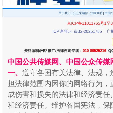
关于我们
|
公众采编部
|
法律声明
| 中国
一批国家标准开始实施
从
京ICP备11011765号1至3
ICP许可证: 京B2-20251785
广
资料编辑/网络推广/法律咨询专线：
010-89525216
QQ
中国公共传媒网、中国公众传媒
一、
遵守各国有关法律、法规，
担法律范围内因你的网络行为，
以产业富民促振兴
酒驾
成伤害和损失的法律和经济责任
和经济责任。维护各国宪法，保