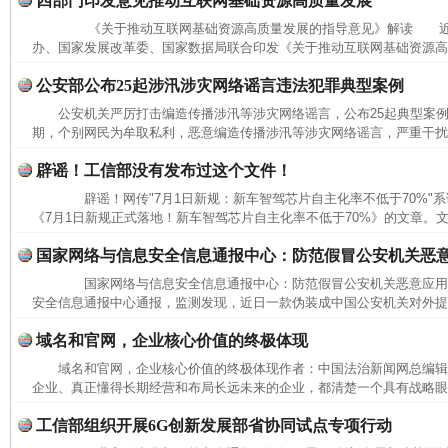
四部门印发意见推动互联网基础资源高质量发展
《关于推动互联网基础资源高质量发展的指导意见》解读 近
办、国家发展改革委、国家数据局联合印发《关于推动互联网基础资源高质
公安部公布25起涉汛涉灾网络谣言违法犯罪典型案例
公安机关严厉打击编造传播涉汛等涉灾网络谣言，公布25起典型
期，个别网民为牟取私利，恶意编造传播涉汛等涉灾网络谣言，严重干扰防
辟谣！工信部没有发布过这个文件！
辟谣！网传"7月1日新规：新车智驾芯片自主化率不低于70%"
《7月1日新规正式落地！新车智驾芯片自主化率不低于70%》的文章。文中
国家网络与信息安全信息通报中心：防范假冒公安机关恶
国家网络与信息安全信息通报中心：防范假冒公安机关恶意应
安全信息通报中心通报，监测发现，近日一款伪装成中国公安机关对外提供
域名和官网，企业核心价值的终极体现
域名和官网，企业核心价值的终极体现作者：中国法治新闻网总编
企业、真正懂得长期经营和布局长远未来的企业，都清楚一个具有战略眼光
工信部组织开展6G创新发展部省协同试点专项行动
完善运行机制助力责任有效落实
行