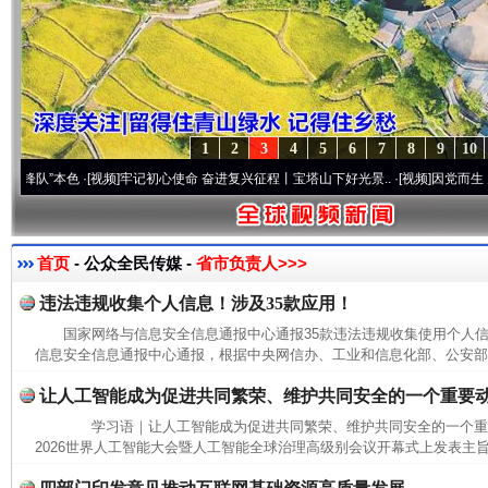
1
2
3
4
5
6
7
8
9
10
”本色
·[视频]
牢记初心使命 奋进复兴征程丨宝塔山下好光景..
·[视频]
因党而生 为党而战
首页
- 公众全民传媒 -
省市负责人>>>
违法违规收集个人信息！涉及35款应用！
国家网络与信息安全信息通报中心通报35款违法违规收集使用个
信息安全信息通报中心通报，根据中央网信办、工业和信息化部、公安部联
让人工智能成为促进共同繁荣、维护共同安全的一个重要
学习语｜让人工智能成为促进共同繁荣、维护共同安全的一个
2026世界人工智能大会暨人工智能全球治理高级别会议开幕式上发表主旨