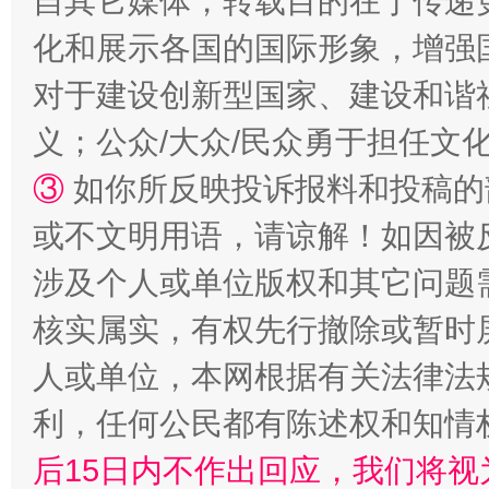
自其它媒体，转载目的在于传递
化和展示各国的国际形象，增强
对于建设创新型国家、建设和谐
义；公众/大众/民众勇于担任文
一颗心始终滚烫
还
③
如你所反映投诉报料和投稿的
或不文明用语，请谅解！如因被
涉及个人或单位版权和其它问题
核实属实，有权先行撤除或暂时
人或单位，本网根据有关法律法
利，任何公民都有陈述权和知情
完善运行机制助力责任有效落实
行
后15日内不作出回应，我们将视