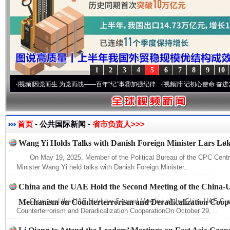
1
2
3
4
5
6
7
8
9
10
视频]
因党而生 为党而战——百年“纪”事⑧加强纪律..
·[视频]
牢记初心使命 奋进复兴征程丨
首页
- 公共国际新闻 -
省市负责人>>>
Wang Yi Holds Talks with Danish Foreign Minister Lars L
On May 19, 2025, Member of the Political Bureau of the CPC Cent
Minister Wang Yi held talks with Danish Foreign Minister..
China and the UAE Hold the Second Meeting of the China-
China and the UAE Hold the Second Meeting of the China-UAE Co
Mechanism on Counterterrorism and Deradicalization Coop
Counterterrorism and Deradicalization CooperationOn October 29, ..