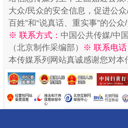
大众/民众的安全信息，促进公众
百姓”和“说真话、重实事”的公众
※ 联系方式：
中国公共传媒/中
（北京制作采编部）
※ 联系电话
揭开“小金库”的免责幌子
本传媒系列网站真诚感谢您对本
受贿1.44亿！段成刚被判无期
从幼儿