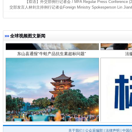
【双语】外交部例行记者会 / MFA Regular Press Conference (
交部发言人林剑主持例行记者会Foreign Ministry Spokesperson Lin Jian&r
全球视频图文新闻
东山县通报“牛蛙产品抗生素超标问题”
法
千年窑火 生生不息
一
关于我们
|
公众采编部
|
法律声明
| 中国