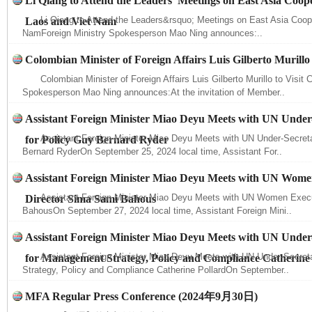
Li Qiang to Attend the Leaders’ Meetings on East Asia Coope
Li Qiang to Attend the Leaders&rsquo; Meetings on East Asia Coope
Laos and Viet Nam
NamForeign Ministry Spokesperson Mao Ning announces:..
完善运行机制助力责任有效落实
Colombian Minister of Foreign Affairs Luis Gilberto Murillo 
Colombian Minister of Foreign Affairs Luis Gilberto Murillo to Visit 
Spokesperson Mao Ning announces:At the invitation of Member..
Assistant Foreign Minister Miao Deyu Meets with UN Under
Assistant Foreign Minister Miao Deyu Meets with UN Under-Secreta
for Policy Guy Bernard Ryder
Bernard RyderOn September 25, 2024 local time, Assistant For..
Assistant Foreign Minister Miao Deyu Meets with UN Wome
Assistant Foreign Minister Miao Deyu Meets with UN Women Execu
Director Sima Sami Bahous
BahousOn September 27, 2024 local time, Assistant Foreign Mini..
公平竞争审查“十大案例”出炉！
一纸欠条
Assistant Foreign Minister Miao Deyu Meets with UN Under
Assistant Foreign Minister Miao Deyu Meets with UN Under-Secre
for Management Strategy, Policy and Compliance Catherine
Strategy, Policy and Compliance Catherine PollardOn September..
MFA Regular Press Conference (2024年9月30日)