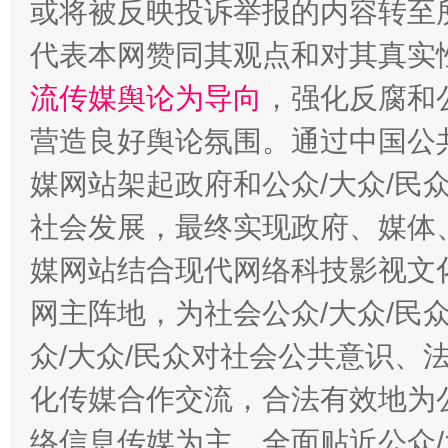
或将被反映投诉举报的内容转至
代表本网赞同其观点和对其真实
流传媒舆论为导向
，强化反腐和
东山县通报“牛蛙产品抗生素超标问题”
法
营造良好舆论氛围。通过中国公共
媒网站架起政府和公众/大众/民
社会发展，最终实现政府、媒体、
媒网站结合现代网络科技影视文
网主阵地，为社会公众/大众/民
众/大众/民众对社会公共意识、
千年窑火 生生不息
一
化传媒合作交流，合法有效地为公
络信息传媒为主，全面贴近公众/