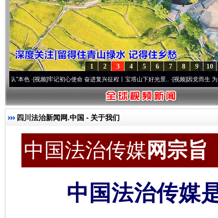
1
2
3
4
5
6
7
8
9
10
视频]
牢记初心使命 奋进复兴征程丨宝塔山下好光景..
·[视频]
因党而生 为党而战——百年“
四川法治新闻网.中国
- 关于我们
中国法治传媒
网宗旨 c
中国法治传媒