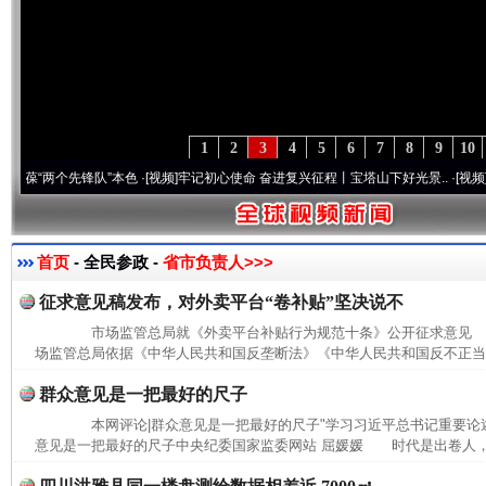
1
2
3
4
5
6
7
8
9
10
两个先锋队”本色
·[视频]
牢记初心使命 奋进复兴征程丨宝塔山下好光景..
·[视频]
因党而生
首页
- 全民参政 -
省市负责人>>>
征求意见稿发布，对外卖平台“卷补贴”坚决说不
市场监管总局就《外卖平台补贴行为规范十条》公开征求意见
场监管总局依据《中华人民共和国反垄断法》《中华人民共和国反不正当竞
群众意见是一把最好的尺子
本网评论|群众意见是一把最好的尺子"学习习近平总书记重要论述
意见是一把最好的尺子中央纪委国家监委网站 屈媛媛 时代是出卷人，