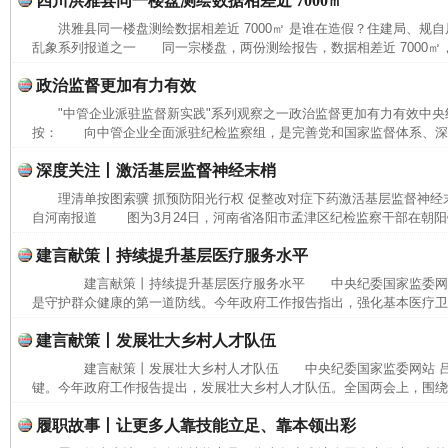
四川洪雅县同一楼盘测绘数据相差近 7000㎡
洪雅县同一楼盘测绘数据相差近 7000㎡ 是谁在造假？住建局、规
乱象系列报道之一 同一宗楼盘，两份测绘报告，数据相差近 7000㎡，
政治监督更加有力有效
"中管企业派驻监督新实践"系列观察之一政治监督更加有力有效中
按： 向中管企业全面派驻纪检监察组，是完善党和国家监督体系、深化
深度关注丨激活基层监督神经末梢
理清单按图索骥 抓预防阳光行权 促整改对症下药激活基层监督神经
自河南报道 图为3月24日，河南省洛阳市孟津区纪检监察干部在朝阳镇
建言献策丨持续提升基层医疗服务水平
建言献策丨持续提升基层医疗服务水平 中央纪委国家监委网
是守护群众健康的第一道防线。今年政府工作报告指出，强化基本医疗卫生
建言献策丨发展壮大乡村人才队伍
建言献策丨发展壮大乡村人才队伍 中央纪委国家监委网站 
键。今年政府工作报告提出，发展壮大乡村人才队伍。全国两会上，围绕相
履职故事丨让更多人靠技能立足、靠本领出彩