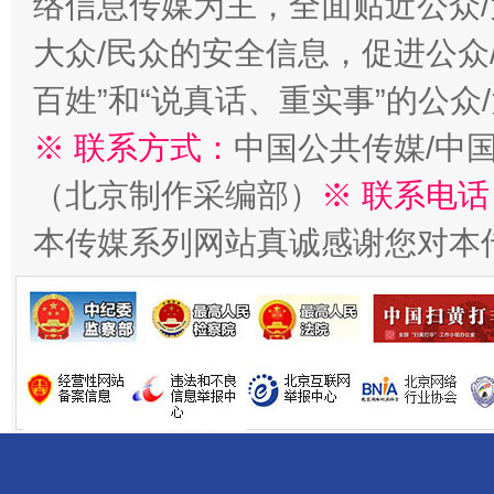
络信息传媒为主，全面贴近公众/
大众/民众的安全信息，促进公众
百姓”和“说真话、重实事”的公众
千年窑火 生生不息
一
※ 联系方式：
中国公共传媒/中
（北京制作采编部）
※ 联系电话
本传媒系列网站真诚感谢您对本
揭开“小金库”的免责幌子