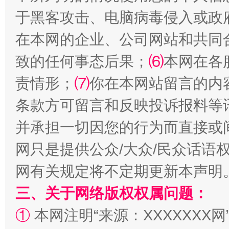
于黑客攻击、电脑病毒侵入或政
全民健身五年计划来了！等你上场
在本网的企业、公司网站和共同
致的任何事态后果；
⑹
本网在各
责情形；
⑺
你在本网站留言的内
条款方可留言和反映投诉报料等
并承担一切因您的行为而直接或
网只是提供公众/大众/民众话语
阿坝州三大球赛在茂县开幕
规模最
网有关规定将不定期更新本声明
三、关于网络版权权属问题：
①
本网注明“来源：XXXXXXX网