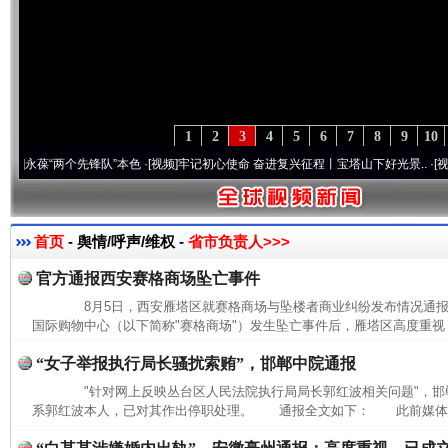
1
2
3
4
5
6
7
8
9
10
葆“两个先锋队”本色
·[视频]
牢记初心使命 奋进复兴征程丨宝塔山下好光景..
·[视频]
因党
首页
- 舆情/呼声/维权 -
省市负责人>>>
官方通报西安赛格商场坠亡事件
8月5日，西安雁塔区就赛格商场与坠楼者商业纠纷发布情况通
国际购物中心（以下简称"赛格商场"）发生坠亡事件后，雁塔区高度重视，
“女子举报执行局长骚扰索贿”，邯郸中院通报
"针对网上反映丛台区人民法院执行局局长郭红波相关问题"，邯
系郭红波本人，已对其作出停职处理。 通报全文如下： 此前媒体报