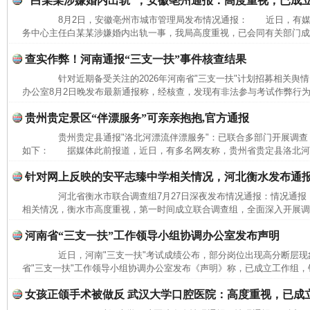
“白某某涉嫌婚内出轨”，安徽亳州通报：高度重视，已成
8月2日，安徽亳州市城市管理局发布情况通报： 近日，有媒
务中心主任白某某涉嫌婚内出轨一事，我局高度重视，已会同有关部门成立
查实作弊！河南通报“三支一扶”事件核查结果
针对近期备受关注的2026年河南省"三支一扶"计划招募相关舆情
办公室8月2日晚发布最新通报称，经核查，发现有非法参与考试作弊行为
贵州贵定景区“伴漂服务”可亲亲抱抱,官方通报
贵州贵定县通报"洛北河漂流伴漂服务"：已联合多部门开展调查
如下： 据媒体此前报道，近日，有多名网友称，贵州省贵定县洛北河（
针对网上反映的安平志臻中学相关情况，河北衡水发布通
河北省衡水市联合调查组7月27日深夜发布情况通报：情况通
相关情况，衡水市高度重视，第一时间成立联合调查组，全面深入开展调查
河南省“三支一扶”工作领导小组协调办公室发布声明
近日，河南"三支一扶"考试成绩公布，部分岗位出现高分断层现象
省"三支一扶"工作领导小组协调办公室发布《声明》称，已成立工作组，针
女孩正颌手术被做反 武汉大学口腔医院：高度重视，已成