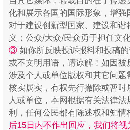
自其它媒体，转载目的在于传递
化和展示各国的国际形象，增强
对于建设创新型国家、建设和谐
义；公众/大众/民众勇于担任文
③
如你所反映投诉报料和投稿的
或不文明用语，请谅解！如因被
涉及个人或单位版权和其它问题
“蜀中异人”王建安的艺术幻境
核实属实，有权先行撤除或暂时
人或单位，本网根据有关法律法
利，任何公民都有陈述权和知情
后15日内不作出回应，我们将视