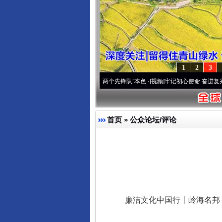
1
2
3
变雪域高原..
·[视频]
永葆“两个先锋队”本色
·[视频]
牢记初心使命 奋进复兴征程丨宝塔山
首页
»
公众论坛/评论
廉洁文化中国行丨岭海名邦 