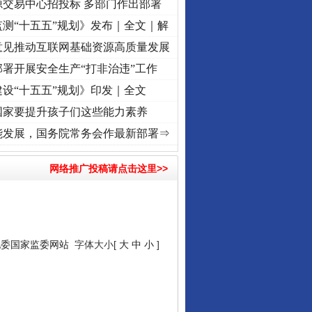
源交易中心招投标 多部门作出部署
测“十五五”规划》发布｜全文｜解
意见推动互联网基础资源高质量发展
署开展安全生产“打非治违”工作
设“十五五”规划》印发｜全文
国家要提升孩子们这些能力素养
 奋进复兴征程丨“转折之城”激荡..
·[视频]
牢记初心使命 奋进复兴征程丨红船起航处 潮起
能发展，国务院常务会作最新部署⇒
网络推广投稿请点击这里>>
纪委国家监委网站
字体大小[
大
中
小
]