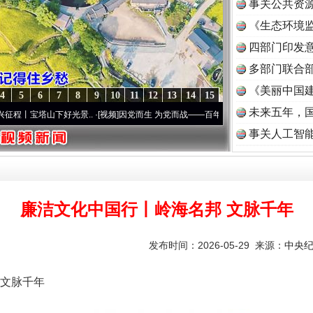
事关公共资
《生态环境监
读
四部门印发
多部门联合部
《美丽中国建
4
5
6
7
8
9
10
11
12
13
14
15
未来五年，
下好光景..
·[视频]
因党而生 为党而战——百年“纪”事⑧加强纪律..
·[视频]
牢记初心使命
事关人工智
廉洁文化中国行丨岭海名邦 文脉千年
发布时间：2026-05-29 来源：
中央
文脉千年