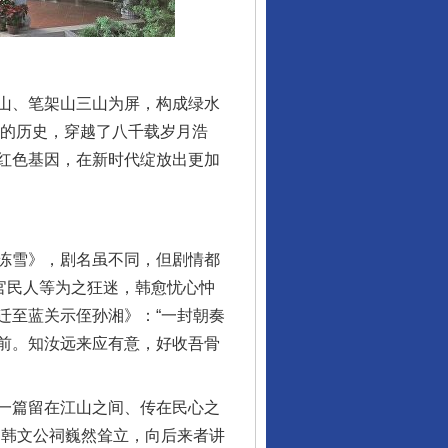
山、笔架山三山为屏，构成绿水
里的历史，穿越了八千载岁月浩
红色基因，在新时代绽放出更加
冻雪》，剧名虽不同，但剧情都
官民人等为之狂迷，韩愈忧心忡
迁至蓝关示侄孙湘》：“一封朝奏
前。知汝远来应有意，好收吾骨
一篇留在江山之间、传在民心之
的韩文公祠巍然耸立，向后来者讲