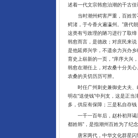
述着一代文宗韩愈治潮的千古佳
当时潮州鳄害严重，百姓苦不
鳄渚，于今香火遍瀛州。”唐代
这类有亏政理的陋习进行了取缔
韩愈而言，是德政；对庶民来说
是他延师兴学，不遗余力兴办乡
育史上崭新的一页，“庠序大兴，
韩愈在潮任上，对农桑十分关心
农桑的关切历历可辨。
时任广州刺史兼御史大夫、岭南
明在“送使钱”中列支，这是正
多，供应有保障；三是私自存钱
一千一百年后，赵朴初拜谒潮州
都姓韩”，是指潮州百姓为了纪念
唐宋两代，中华文化群星闪耀。