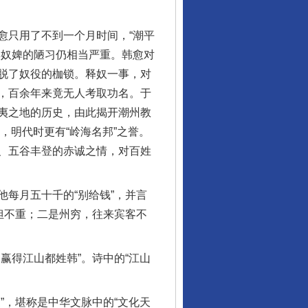
只用了不到一个月时间，“潮平
卖奴婢的陋习仍相当严重。韩愈对
脱了奴役的枷锁。释奴一事，对
，百余年来竟无人考取功名。于
夷之地的历史，由此揭开潮州教
，明代时更有“岭海名邦”之誉。
、五谷丰登的赤诚之情，对百姓
每月五十千的“别给钱”，并言
担不重；二是州穷，往来宾客不
得江山都姓韩”。诗中的“江山
。
，堪称是中华文脉中的“文化天