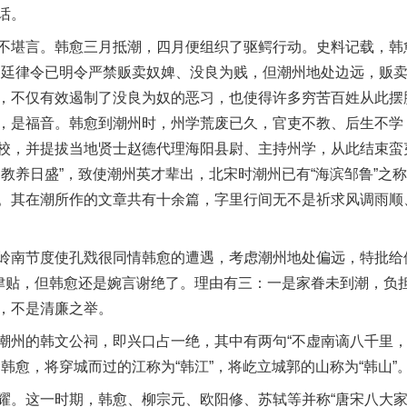
话。
堪言。韩愈三月抵潮，四月便组织了驱鳄行动。史料记载，韩愈
朝廷律令已明令严禁贩卖奴婢、没良为贱，但潮州地处边远，贩
，不仅有效遏制了没良为奴的恶习，也使得许多穷苦百姓从此摆
，是福音。韩愈到潮州时，州学荒废已久，官吏不教、后生不学
校，并提拔当地贤士赵德代理海阳县尉、主持州学，从此结束蛮
教养日盛”，致使潮州英才辈出，北宋时潮州已有“海滨邹鲁”之称
。其在潮所作的文章共有十余篇，字里行间无不是祈求风调雨顺
节度使孔戣很同情韩愈的遭遇，考虑潮州地处偏远，特批给他
当津贴，但韩愈还是婉言谢绝了。理由有三：一是家眷未到潮，负
，不是清廉之举。
的韩文公祠，即兴口占一绝，其中有两句“不虚南谪八千里，赢
韩愈，将穿城而过的江称为“韩江”，将屹立城郭的山称为“韩山”
这一时期，韩愈、柳宗元、欧阳修、苏轼等并称“唐宋八大家”