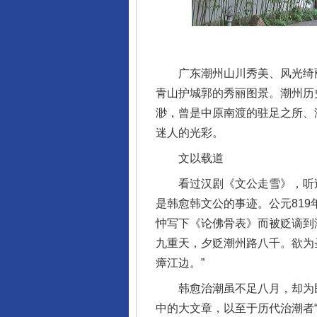
广东潮州山川秀美、风光绮丽
青山护城郭的秀丽图景。潮州历
渺，曾是中原南渡的驻足之所、
迷人的光彩。
文以载道
看过汉剧《文公走雪》，听过
是韩愈韩文公的事迹。公元81
忡写下《论佛骨表》而被贬谪到
九重天，夕贬潮州路八千。欲为
瘴江边。”
韩愈治潮虽不足八月，却为民
中的大文章，以至于历代治潮者