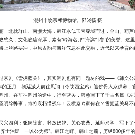
潮州市饶宗颐博物馆。郭晓畅 摄
，北枕群山、南濒大海，韩江水似玉带穿城而过，金山、葫芦
史悠久，文化底蕴深厚，素有“岭海名邦”“海滨邹鲁”的美誉。这
海上丝路要冲，中原古韵与海洋气息在此交融，近代以来孕育的
京剧《雪拥蓝关》，其实潮剧也有同一题材的戏——《韩文公
9年的正月，朝廷派人前往凤翔（今陕西宝鸡）迎佛骨入京供养，
潮州。在前往潮州的途中，行至蓝关，韩愈写下了千古名篇《左
圣明除弊事，肯将衰朽惜残年！云横秦岭家何在？雪拥蓝关马不
兴四利：驱鳄除害、释放奴婢、关心农桑、延师兴学，写下了
“养士治民，一以公为师”。韩江之畔、韩山之麓，历经800多年