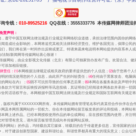
咨询专线：
010-89525216
QQ在线：3555333776 本传媒网律师团
和免责声明：
德，遵守中国互联网法律法规及行业规定和网络职业道德，承担法律范围内因你的网络
规模最大的光氢储一体化项目
新闻造成社会影响的，本网将追究其相关法律和经济责任。维护各国宪法，保障公民的
我们，我们将在第一时间作出反映或更正。特请来函来电说明本网站提供内容系本人或
治/法制/新闻网等传媒网站衷心致谢！
新闻网等传媒网站，由众全影视文化传媒（北京）有限公司独家协办发布广告。欢迎合法、
并可添加相应链接。
律责任：⑴
本网根据法律规定或相关政府的要求提供您的个人信息；
⑵
由于您将个人
列明的情况使用您的个人信息，由此所产生的纠纷责任；
⑷
任何由于黑客攻击、电脑病
者的网站在内）；
⑸
因不可抗拒导致的任何事态后果；
⑹
本网在各服务条款及声明中列
有条款方可留言和反映投诉报料等讯息投稿，其证明你已经阅读本网条款并承担一切因
民众/全民话语权平台。本网根据中国互联网法律法规及行业规定和国际互联网有关规定
作品，版权均属于XXXXXXX网所有。本传媒网站拥有管理笔名和代表某些合作伙伴在
本网及本网所属网站的一切权力。你在本传媒网站留言板发表的评论和投稿，本网站有
本网上述作品。已经本网授权使用作品的单位或网站，应在授权范围内使用，并注明“来
您对管理有意见，请向留言板管理员或向本传媒网站反映。
镜头丨大暑三秋近
本传媒系列网站）的作品，均转载自其它媒体，转载目的在于传递更多信息，宣传国家的
，对于建设创新型国家、建设和谐社会、和谐世界都具有重大的现实意义；公众/公民/