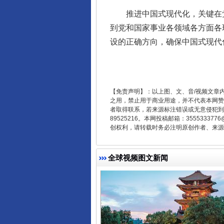
推进中国式现代化，关键在党
到党和国家事业各领域各方面各
设的正确方向，确保中国式现代
东山县通报“牛蛙产品抗生素超标问
【免责声明】：以上图、文、音/视频文章
之用，禁止用于商业用途，并不代表本网赞
者取得联系，若来源标注错误或无意侵犯到您的
89525216。本网投稿邮箱：355533
创权利，请转载时务必注明原创作者、来源：
全球视频图文新闻
千年窑火 生生不息