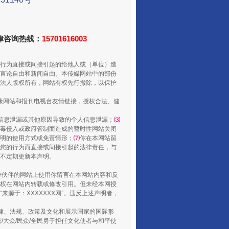
法律咨询热线：
15701616003
行为直接或间接引起的给他人或（单位）造
走走走！国家喊你健身啦
言论自由和新闻自由。本传媒网站中的部份
法人版权所有，网站有权先行撤除，以保护
健康网站和报刊电视台友情链接，授权合法、健
信息泄漏或其他原因导致的个人信息泄漏；
⑶
毒侵入或政府管制而造成的暂时性网站关闭
明的使用方式或免责情形；
⑺
你在本网站留
您的行为而直接或间接引起的法律责任，与
将不定期更新本声明。
合作伙伴的网站上使用你留言在本网站内容和反
权在网站内转载或修改引用。但未经本网授
源于：XXXXXXX网”。违反上述声明者，
山西：不断增强治理腐败综合效能
法律、法规、政策及文化和展示国家的国际形
大众/民众/全民勇于担任文化使者与和平使