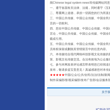
闻Chinese legal system new
一、遵守各国有关法律、法规，同时遵守《
互
二、尊重网上道德，承担一切因您的行为而直
受贿1.44亿！段成刚被判无期
三、中国公共传媒、中国公众传媒、中国全民传媒China 
言的一切权利。
四、您在中国公共传媒、中国公众传媒、中国全民传媒Chin
言论，中国公共传媒、中国公众传媒、中国全民传媒China
载或引用。
五、中国公共传媒、中国公众传媒、中国全民传媒China 
员有权保留或删除其管辖留言中的任意内容。
六、本传媒结合现代网络科技影视文化传媒的新
策、影视文化传媒交流。合法有效地为公众服
七、参与本网发表评论感言即表明您已经阅读并
发布，敬请多提宝贵意见！真诚感谢您对本传
★★★★★
中国/公众/公共/全民/法治/法制/新闻
全民健身五年计划来了！等你上
制作采编部/影视采编部/发布广告部/会议服务
关于
ICP许可