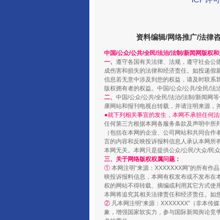
资料编辑/网络推广/法律
中国/公众/公共/全民/法治/法制/新闻网版权
一、
遵守各国有关法律、法规，遵守社会公
阿坝州三大球赛在茂县开幕
成伤害和损失的法律和经济责任。如投递假
信息若无意中涉及到您的权益，请及时联系
版权拥有者的权益。中国/公众/公共/全民/法
二、
中国/公众/公共/全民/法治/法制/
康网站和报刊电视台转载，并请注明来源，
●就下列相关事宜的发生，本网不承担任何法
任何第三方根据本网各服务条款及声明中所
（包括在本网的企业、公司网站和共同合作
言的内容和反映投诉报料信息人承认本网所
本网无关。本网只是提供公众/公民/大众/
三、关于网络版权权属问题：
①
本网注明“来源：XXXXXXX网”的所有
映投诉报料信息，本网有权发布或不发布在
权的网站不得转载、摘编或利用其它方式使用
本网将追究其相关法律责任和经济责任。如
国家大学科技园优化重塑工作
②
凡本网注明“来源：XXXXXXX”（非
象，增强国家软实力，参与国际新闻舆论竞争