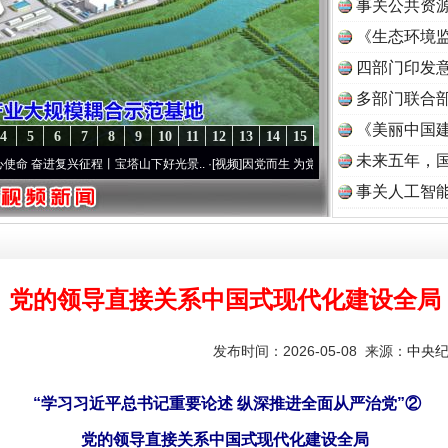
事关公共资
《生态环境监
读
四部门印发
多部门联合部
《美丽中国建
4
5
6
7
8
9
10
11
12
13
14
15
未来五年，
复兴征程丨宝塔山下好光景..
·[视频]
因党而生 为党而战——百年“纪”事⑧加强纪律..
·[
事关人工智
党的领导直接关系中国式现代化建设全局
发布时间：2026-05-08 来源：
中央
“学习习近平总书记重要论述 纵深推进全面从严治党”②
党的领导直接关系中国式现代化建设全局