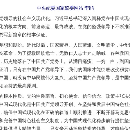
中央纪委国家监委网站 李鹃
领导的社会主义现代化。习近平总书记深入阐释党在中国式现
化的根本方向、前途命运、最终成败。在党的坚强领导下不断推
书写新篇章的根本保证。
想和期盼。近代以后，国家蒙辱、人民蒙难、文明蒙尘，中华
亥革命，为了拯救民族危亡，无数仁人志士奔走呐喊，各种救国
，历史地落在了中国共产党身上。从满目疮痍、一穷二白，到国内
证明，只有在中国共产党领导下，我们的国家才能彻底改变积贫
中国，就没有中华民族伟大复兴。坚持中国共产党领导，是中国
须坚持的最高原则。
根本性质。党的性质宗旨、初心使命、信仰信念、政策主张决
中国式现代化是中国共产党领导开创、在坚持和发展中国特色社
，确保中国式现代化在正确的轨道上顺利推进；不断开辟马克思
和完善中国特色社会主义制度，为中国式现代化稳步前行提供坚
化提供强大精神力量……只有毫不动摇坚持党的领导，才能确保