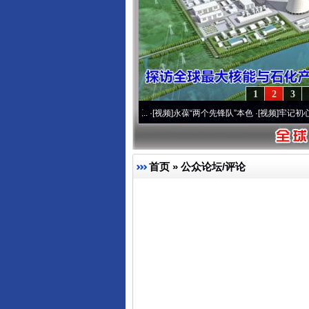
1
2
3
营20周年 深刻改变雪域高原..
·[视频]
永葆“两个先锋队”本色
·[视频]
牢记初心使命 奋进
首页
»
公众论坛/评论