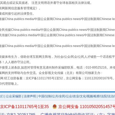
s等传媒网站同意其观点或证实其描述。 注意文明用语并遵守全球各国相关法律法规。
联网新闻信息服务管理规定
》。
接或间接引起的法律责任。
从幼儿园到大学，有这些资助
publics media/中国公众新闻China publics news/中国法制新闻Chinese l
a publics media/中国公众新闻China publics news/中国法制新闻Chinese
 publics media/中国公众新闻China publics news/中国法制新闻Chinese 
publics media/中国公众新闻China publics news/中国法制新闻Chinese l
媒体有生力，借助全球互联网主阵地，为社会/公众/民众/公民人才铺垫一个话语权平
务！人人都作守法公民。
接受上述条款,如您对管理有意见请向制作采编部联系，电话：010-89525216。
媒网的支持帮助与合作交流。众全影视文化传媒（北京）有限公司独家主办 :
网 经工信部备案：京ICP备11011765号1至52，京公网安备：11011202001678号
场
事关残疾人未来5年
部/代理部敬上。
我们
|
公众采编部
|
法律声明
| 中国/法制/公共/全民/公众/农业/文化/视频/检察/法院/法治
京ICP备11011765号1至35
京公网安备 11010502051457
证: 京B2-20251785
广播电视节目制作经营许可证:（京）字第3