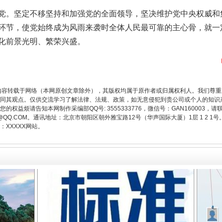
。坚定不移坚持和加强党的全面领导，坚决维护党中央权威和
环节，使党始终成为风雨来袭时全体人民最可靠的主心骨，就一
化前景光明、繁荣兴盛。
题”
法徽映军营 权益有保障
内容转载于网络（本网原创文章除外），其版权均属于原作者或归属权利人。我们尊
同其观点。仅供交流学习了解法律、法规、政策，如无意侵犯到贵公司或个人的知识
权益烦请告知本网制作采编部QQ号: 3555333776，微信号：GAN160003，请
3776@QQ.COM。通讯地址：北京市朝阳区朝外雅宝路12号（华声国际大厦）1层 1 
XXXXX网站。
一批国家标准开始实施