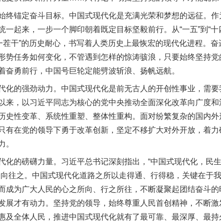
终锚定奋斗目标。中国式现代化是充满光荣和梦想的远征。作
一起来，一步一个脚印朝着既定目标坚毅前行。从“一五”到“十
一茬干”的历史耐心，书写着人类历史上最恢宏的现代化进程。奋
形势任务如何变化，不管遇到怎样的惊涛骇浪，只要始终坚持党
着奋勇前行，中国号巨轮定能劈波斩浪、扬帆远航。
化的强劲动力。中国式现代化是前无古人的开创性事业，需要
以来，以习近平同志为核心的党中央推动全面深化改革向广度和
历史性变革、系统性重塑、整体性重构。面对纷繁复杂的国内外
只有在党的领导下勇于改革创新，坚定不移扩大对外开放，着力
力。
的磅礴力量。习近平总书记深刻指出，“中国式现代化，民生为
实
一纸欠条伤亲情 巡回调解促和解..
民向往之。中国式现代化道路之所以走得通、行得稳，关键在于
而成为广大人民的心之所向、行之所往，不断凝聚起团结奋斗的
发展才有动力。坚持党的领导，始终尊重人民首创精神，不断激
惠及全体人民，推进中国式现代化就有了最可靠、最深厚、最持