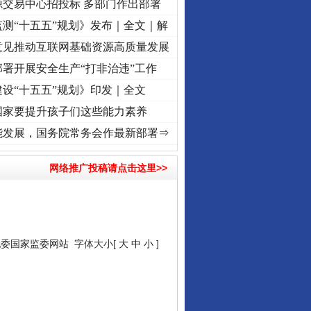
源交易中心招投标 多部门作出部署
测“十五五”规划》发布｜全文｜解
意见推动互联网基础资源高质量发展
署开展安全生产“打非治违”工作
设“十五五”规划》印发｜全文
国家要提升孩子们这些能力素养
视频]
牢记初心使命 奋进复兴征程丨“转折之城”激荡..
·[视频]
牢记初心使命 奋进复兴征程
能发展，国务院常务会作最新部署⇒
网络推广投稿请点击这里>>
纪委国家监委网站
字体大小[
大
中
小
]