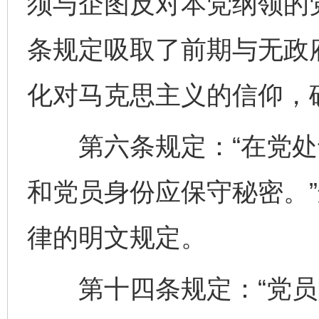
须与企图反对本党纲领的
条规定吸取了前期与无政
化对马克思主义的信仰，
第六条规定：“在党处
和党员身份应保守秘密。
律的明文规定。
第十四条规定：“党员