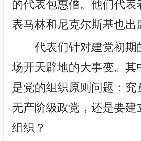
的代表包惠僧。他们代表
表马林和尼克尔斯基也出
代表们针对建党初期的
场开天辟地的大事变。其
是党的组织原则问题：究
无产阶级政党，还是要建
组织？