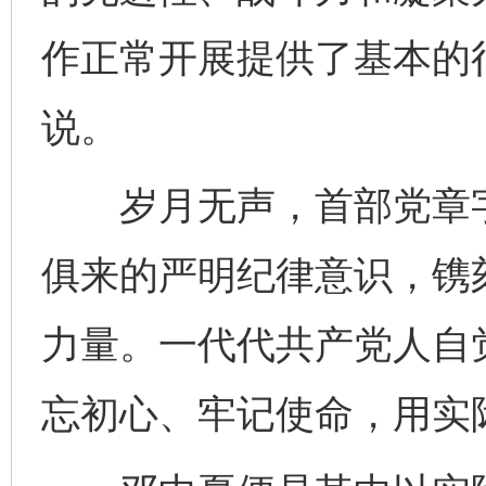
作正常开展提供了基本的
说。
岁月无声，首部党章字
俱来的严明纪律意识，镌
力量。一代代共产党人自
忘初心、牢记使命，用实