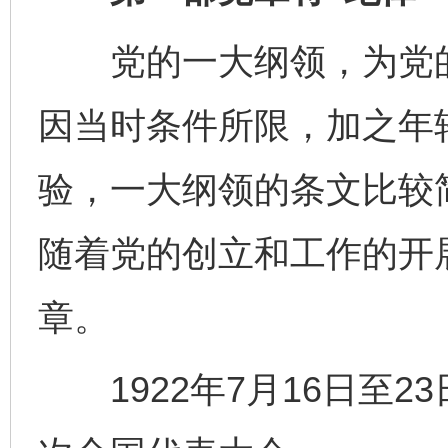
党的一大纲领，为党的
因当时条件所限，加之年
验，一大纲领的条文比较
随着党的创立和工作的开
章。
1922年7月16日至2