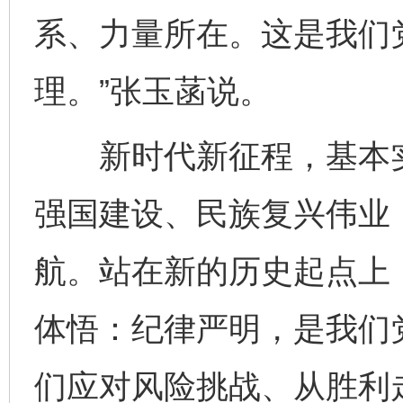
系、力量所在。这是我们
理。”张玉菡说。
新时代新征程，基本实
强国建设、民族复兴伟业
航。站在新的历史起点上
体悟：纪律严明，是我们
们应对风险挑战、从胜利