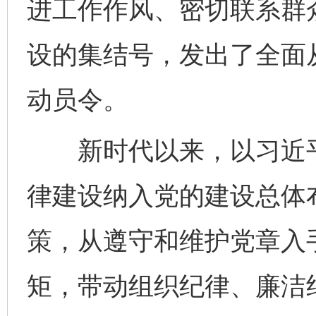
进工作作风、密切联系群
设的集结号，发出了全面
动员令。
新时代以来，以习近平
律建设纳入党的建设总体
策，从遵守和维护党章入
矩，带动组织纪律、廉洁