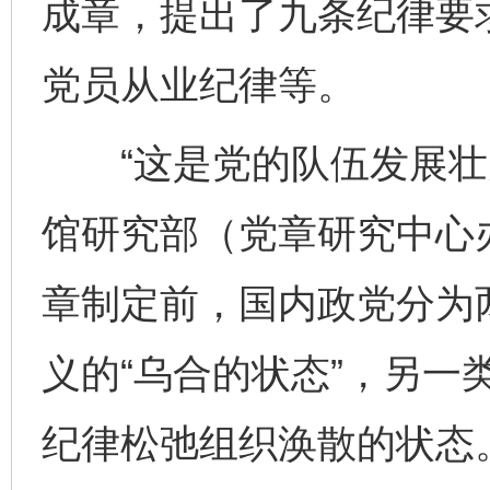
成章，提出了九条纪律要
党员从业纪律等。
“这是党的队伍发展壮大
馆研究部（党章研究中心
章制定前，国内政党分为
义的“乌合的状态”，另一
纪律松弛组织涣散的状态