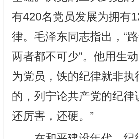
有420名党员发展为拥有
律。毛泽东同志指出，“路线
两者都不可少”。他用生动
为党员，铁的纪律就非执
的，列宁论共产党的纪律
还厉害，还硬。”
在和平建设年代，纪律