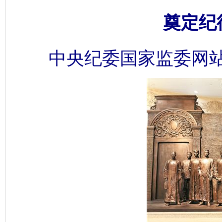
奠定纪
中央纪委国家监委网站