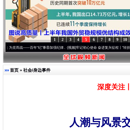
1
2
3
4
5
6
7
8
9
10
战——百年“纪”事⑧加强纪律..
·[视频]
牢记初心使命 奋进复兴征程丨“转折之城”激荡..
首页
»
社会/身边事件
深度关注
人潮与风景交