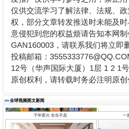
仅供交流学习了解法律、法规、政
东山县通报“牛蛙产品抗生素超标问题”
法
权，部分文章转发推送时未能及时
意侵犯到您的权益烦请告知本网制作采编
GAN160003，请联系我们将立即删
投稿邮箱：3555333776@QQ
12号（华声国际大厦）1层 1 2
原创权利，请转载时务必注明原创作
千年窑火 生生不息
一
全球视频图文新闻