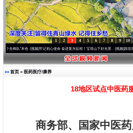
1
2
3
4
5
6
7
8
9
10
锋队”本色
·[视频]
牢记初心使命 奋进复兴征程丨宝塔山下好光景..
·[视频]
因党而生 为党
首页
»
医药医疗/康养
18地区试点中医药
商务部、国家中医药局