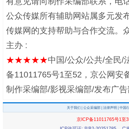
有意见请向制作采编部联系，电话：0
公众传媒所有辅助网站属多元发
传媒网的支持帮助与合作交流。
主办 :
完善运行机制助力责任有效落实
一纸欠条
★★★★★
中国/公众/公共/全民/
备11011765号1至52，京公网安备：
制作采编部/影视采编部/发布广告
关于我们
|
公众采编部
|
法律声明
| 中国
京ICP备11011765号1至3
东山县通报“牛蛙产品抗生素超标问题”
法
ICP许可证: 京B2-20251785
广