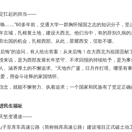
定扛起的担当——
……”60多年前，交通大学一群胸怀报国之志的知识分子，坚
年古城，扎根黄土地，建设大西北。他们当中，有的辞别久病的
弃出国的机会，扎根西部。从此，星耀西安，弦歌不辍。
悔”的追问，有人给出答案：从未后悔！在大西北为祖国贡献
授来说，是为西部发展长年坚守、不求回报的持续给予，是为事
人、涵养厚土的不懈追求。“天地作广厦，日月作灯塔。哪里有
大爱，用奋斗诠释的家国情怀。
念，就能不懈努力、执着追求；一个国家和民族有了坚定正确
进民生福祉
天堑变通途——
独山子至库车高速公路（简称独库高速公路）建设项目正式破土动