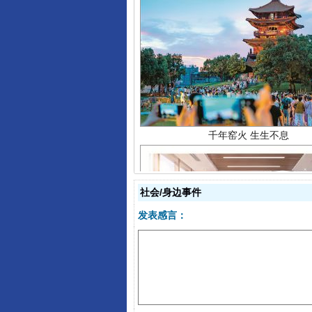
千年窑火 生生不息
社会/身边事件
发表感言：
揭开“小金库”的免责幌子