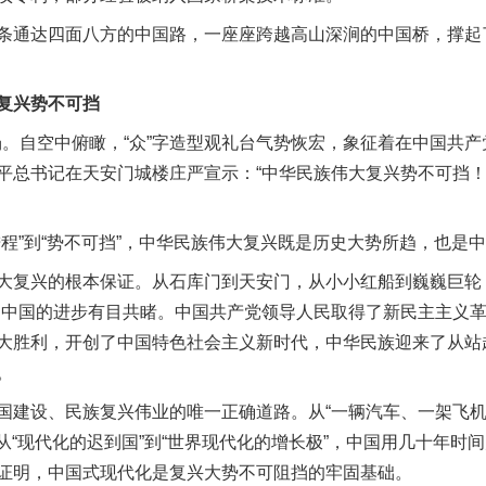
通达四面八方的中国路，一座座跨越高山深涧的中国桥，撑起
复兴势不可挡
场。自空中俯瞰，“众”字造型观礼台气势恢宏，象征着在中国共
平总书记在天安门城楼庄严宣示：“中华民族伟大复兴势不可挡
”到“势不可挡”，中华民族伟大复兴既是历史大势所趋，也是
复兴的根本保证。从石库门到天安门，从小小红船到巍巍巨轮，
，中国的进步有目共睹。中国共产党领导人民取得了新民主主义
大胜利，开创了中国特色社会主义新时代，中华民族迎来了从站
。
建设、民族复兴伟业的唯一正确道路。从“一辆汽车、一架飞机
，从“现代化的迟到国”到“世界现代化的增长极”，中国用几十年
证明，中国式现代化是复兴大势不可阻挡的牢固基础。