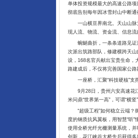
单体投资规模最大的高速公路项目
彻底告别每年因冰雪封山中断通
一山横亘界南北。天山山脉为
现人流、物流、资金流、信息流
蜿蜒曲折，一条条道路见证这里
次派出筑路部队，修建横跨天山的
设，168名官兵献出宝贵生命，
路建成后，不仅将完善国家公路
一座桥，汇聚“科技硬核”支撑
9月28日，贵州六安高速花江峡
米问鼎“世界第一高”，可谓“横
“超级工程”如何稳立云端？御
度的钢质抗风翼板，用智慧“听”
使用全桥光纤光栅测量系统，并
创新，花江峡谷大桥先后获得多