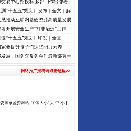
源交易中心招投标 多部门作出部署
测“十五五”规划》发布｜全文｜解
意见推动互联网基础资源高质量发展
署开展安全生产“打非治违”工作
设“十五五”规划》印发｜全文
国家要提升孩子们这些能力素养
[视频]
牢记初心使命 奋进复兴征程丨“转折之城”激荡..
·[视频]
牢记初心使命 奋进复兴征程
能发展，国务院常务会作最新部署⇒
网络推广投稿请点击这里>>
纪委国家监委网站
字体大小[
大
中
小
]