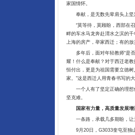
家国情怀。
奉献，是无数先辈肩头上坚
“莫等待，莫顾盼，西部在召唤
畔的车水马龙奔赴渭水之滨的千
上海的房产，举家西迁；有的放
多年后，面对年轻教师“是否后
耀！什么是奉献？对于西迁老教
恒付出，更是为祖国需要立德树
家。”这是西迁人用青春书写的
一个人有了坚定正确的理想信
坚克难。
国家有力量，高质量发展增
一条路，承载几多期盼，让
9月20日，G3033奎屯至