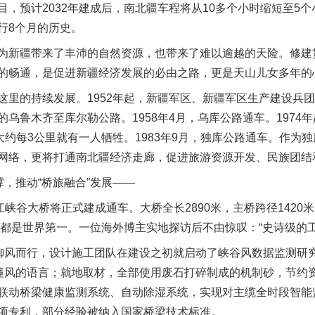
，预计2032年建成后，南北疆车程将从10多个小时缩短至5
行8个月的历史。
新疆带来了丰沛的自然资源，也带来了难以逾越的天险。修建
的畅通，是促进新疆经济发展的必由之路，更是天山儿女多年的
的持续发展。1952年起，新疆军区、新疆军区生产建设兵团
乌鲁木齐至库尔勒公路。1958年4月，乌库公路通车。1974
大约每3公里就有一人牺牲。1983年9月，独库公路通车。作为独
网络，更将打通南北疆经济走廊，促进旅游资源开发、民族团结
，推动“桥旅融合”发展——
谷大桥将正式建成通车。大桥全长2890米，主桥跨径1420米成
竖”都是世界第一。一位海外博主实地探访后不由惊叹：“史诗级的工
风而行，设计施工团队在建设之初就启动了峡谷风数据监测研
懂风的语言；就地取材，全部使用废石打碎制成的机制砂，节约资
联动桥梁健康监测系统、自动除湿系统，实现对主缆全时段智能
项专利，部分经验被纳入国家桥梁技术标准。