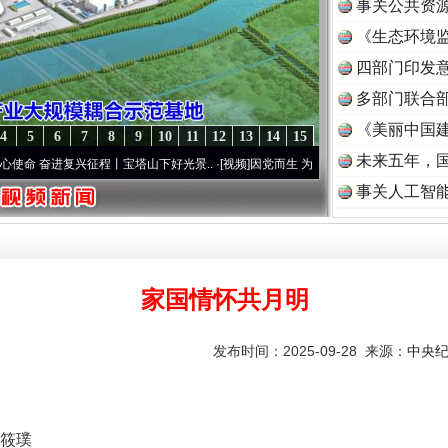
事关公共资
《生态环境监
读
四部门印发
多部门联合部
《美丽中国建
4
5
6
7
8
9
10
11
12
13
14
15
未来五年，
进复兴征程丨宝塔山下好光景..
·[视频]
因党而生 为党而战——百年“纪”事⑧加强纪律..
·
事关人工智
家国情怀共月明
发布时间：2025-09-28 来源：
中央
筱璞