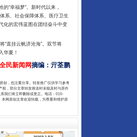
行业协会接连发公告
的“幸福梦”。新时代以来，
育体系、社会保障体系、医疗卫生
代化的宏伟蓝图在团结奋斗中变
将“直挂云帆济沧海”。双节将
入华夏！
全民新闻网
摘编
：
亓荃鹏
让核能赋能千行百业
重原创，也注重分享。转发推广仅供学习参考
产权，部分文章转发推送时未能及时与原作
联系我们将立即删除或更正。电话：010-
2 1号。本网原创文章欢迎转载，为尊重和维护原