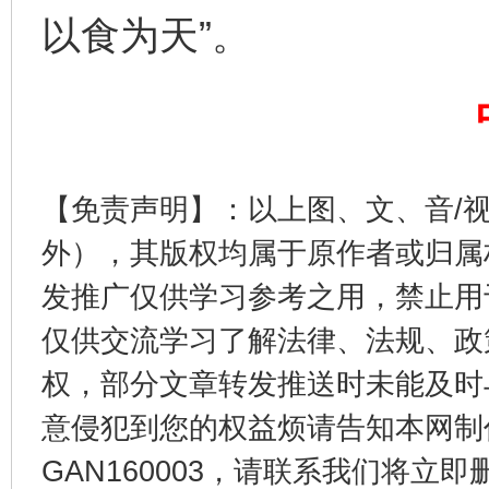
以食为天”。
【免责声明】：以上图、文、音/
外），其版权均属于原作者或归属
公平竞争审查“十大案例”出炉！
一纸欠条
发推广仅供学习参考之用，禁止用
仅供交流学习了解法律、法规、政
权，部分文章转发推送时未能及时
意侵犯到您的权益烦请告知本网制作采编
GAN160003，请联系我们将立即删