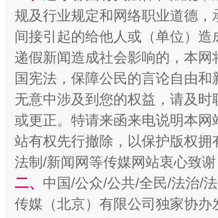
规及行业规定和网络职业道德，
东山县通报“牛蛙产品抗生素超标问题”
法
间接引起的给他人或（单位）造
递假新闻造成社会影响的，本网
国宪法，保障公民的言论自由和
无意中涉及到您的权益，请及时
或更正。特请来函来电说明本网
站有权先行撤除，以保护版权拥有者
千年窑火 生生不息
一
法制/新闻网等传媒网站衷心致谢
二、
中国/公众/公共/全民/法治
传媒（北京）有限公司独家协办