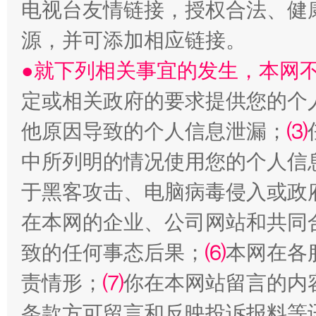
电视台友情链接，授权合法、健
源，并可添加相应链接。
●就下列相关事宜的发生，本网
揭开“小金库”的免责幌子
定或相关政府的要求提供您的个
他原因导致的个人信息泄漏；
⑶
中所列明的情况使用您的个人信
于黑客攻击、电脑病毒侵入或政
在本网的企业、公司网站和共同
致的任何事态后果；
⑹
本网在各
受贿1.44亿！段成刚被判无期
从幼儿
责情形；
⑺
你在本网站留言的内
条款方可留言和反映投诉报料等