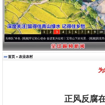
1
2
3
4
5
6
7
8
9
10
”本色
·[视频]
牢记初心使命 奋进复兴征程丨宝塔山下好光景..
·[视频]
因党而生 为党而战
首页
»
农业农村
为
正风反腐在