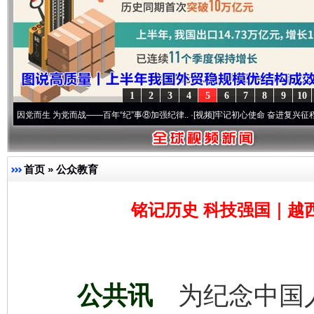
1
2
3
4
5
6
7
8
9
10
为党而战——百年“纪”事⑧加强纪律..
·[视频]
牢记初心使命 奋进复兴征程丨“转折之城”激
首页
»
公众教育
铭记历史 科技强国｜越
公共讯
为纪念中国