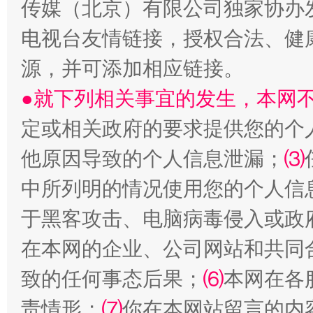
传媒（北京）有限公司独家协办
电视台友情链接，授权合法、健
源，并可添加相应链接。
●就下列相关事宜的发生，本网
国家大学科技园优化重塑工作
定或相关政府的要求提供您的个
他原因导致的个人信息泄漏；
⑶
中所列明的情况使用您的个人信
于黑客攻击、电脑病毒侵入或政
在本网的企业、公司网站和共同
致的任何事态后果；
⑹
本网在各
扯下公款旅游的“隐身衣”
如何以同
责情形；
⑺
你在本网站留言的内