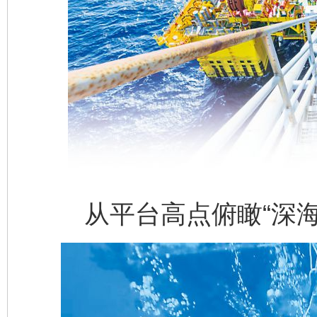
从平台高点俯瞰“深