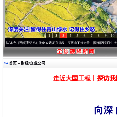
1
2
3
4
5
6
7
8
9
10
[视频]
牢记初心使命 奋进复兴征程丨宝塔山下好光景..
·[视频]
因党而生 为党而战——百年
首页
»
财经/企业公司
走近大国工程丨探访我
向深 