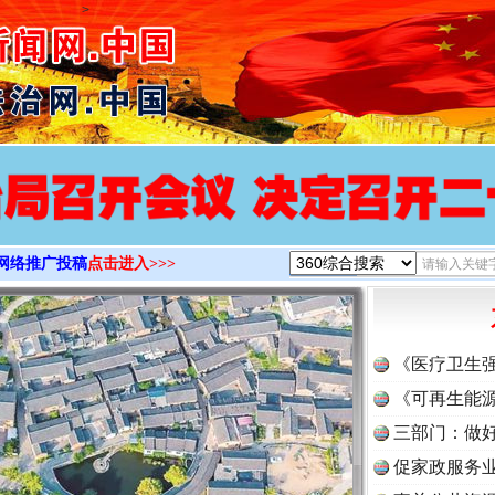
>
网络推广投稿
点击进入>>>
《医疗卫生
《可再生能源
三部门：做好
促家政服务业