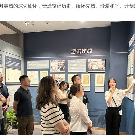
对英烈的深切缅怀，营造铭记历史、缅怀先烈、珍爱和平、开创