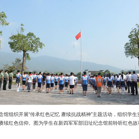
实
一纸欠条伤亲情 巡回调解促和解..
题”
法徽映军营 权益有保障
组织开展“传承红色记忆 赓续抗战精神”主题活动，组织学生
赓续红色信仰。图为学生在新四军军部旧址纪念馆前聆听红色故