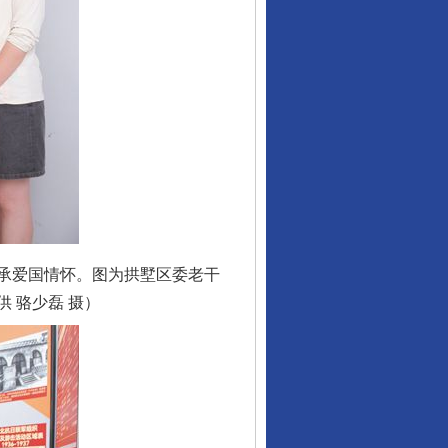
承爱国情怀。图为拱墅区委老干
 骆少磊 摄）