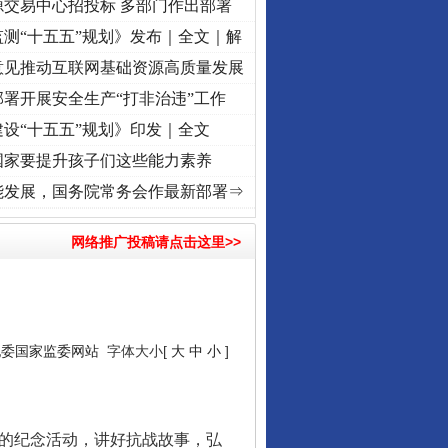
源交易中心招投标 多部门作出部署
测“十五五”规划》发布｜全文｜解
意见推动互联网基础资源高质量发展
署开展安全生产“打非治违”工作
设“十五五”规划》印发｜全文
国家要提升孩子们这些能力素养
复兴征程丨“转折之城”激荡..
·[视频]
牢记初心使命 奋进复兴征程丨红船起航处 潮起..
·
能发展，国务院常务会作最新部署⇒
网络推广投稿请点击这里>>
纪委国家监委网站
字体大小[
大
中
小
]
的纪念活动，讲好抗战故事，弘