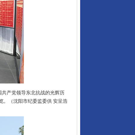
国共产党领导东北抗战的光辉历
览。（沈阳市纪委监委供 安呈浩