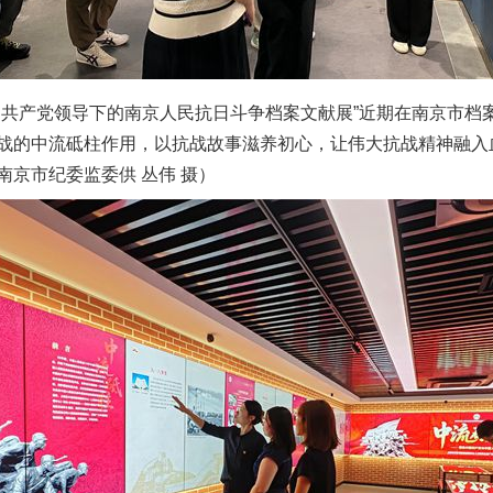
产党领导下的南京人民抗日斗争档案文献展”近期在南京市档
战的中流砥柱作用，以抗战故事滋养初心，让伟大抗战精神融入
京市纪委监委供 丛伟 摄）