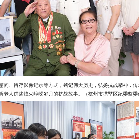
问、留存影像记录等方式，铭记伟大历史，弘扬抗战精神，传
听老人讲述烽火峥嵘岁月的抗战故事。（杭州市拱墅区纪委监委供