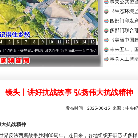
事关公共资
《生态环境监
读
四部门印发
多部门联合部
《美丽中国建
4
5
6
7
8
9
10
11
12
13
14
15
未来五年，
景..
·[视频]
因党而生 为党而战——百年“纪”事⑧加强纪律..
·[视频]
牢记初心使命 奋进
事关人工智
镜头丨讲好抗战故事 弘扬伟大抗战精神
发布时间：2025-08-15 来源：
中央
大抗战精神
界反法西斯战争胜利80周年。连日来，各地组织开展形式多样