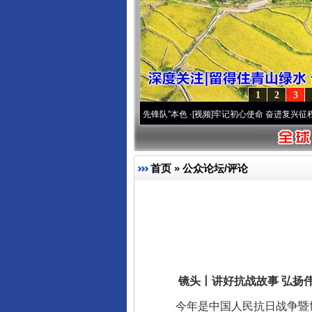
1
2
3
高原..
·[视频]
永葆“两个先锋队”本色
·[视频]
牢记初心使命 奋进复兴征程丨宝塔山下好光
首页
»
公众论坛/评论
镜头丨讲好抗战故事 弘扬伟
今年是中国人民抗日战争暨世