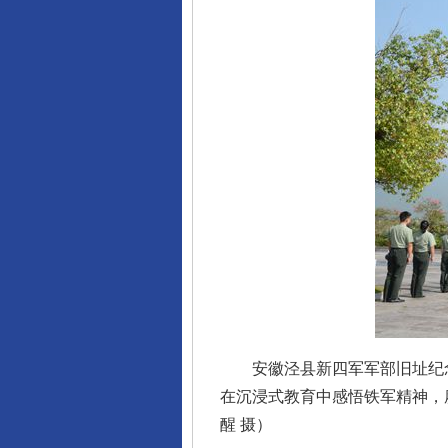
完善运行机制助力责任有效落
东山县通报“牛蛙产品抗生素超标问
安徽泾县新四军军部旧址纪念馆
在沉浸式教育中感悟铁军精神，
醒 摄）