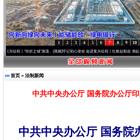
1
2
3
4
5
6
7
8
9
10
丨“转折之城”激荡..
·[视频]
牢记初心使命 奋进复兴征程丨红船起航处 潮起..
·[视频]
一
首页
»
法制新闻
中共中央办公厅 国务院办公厅
中共中央办公厅 国务院