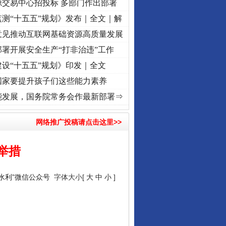
源交易中心招投标 多部门作出部署
测“十五五”规划》发布｜全文｜解
意见推动互联网基础资源高质量发展
署开展安全生产“打非治违”工作
设“十五五”规划》印发｜全文
国家要提升孩子们这些能力素养
复兴征程丨红船起航处 潮起..
·[视频]
一首歌的时间，读懂乐至的“诗与远方”
·[视频]
从
能发展，国务院常务会作最新部署⇒
网络推广投稿请点击这里>>
举措
国水利”微信公众号
字体大小[
大
中
小
]