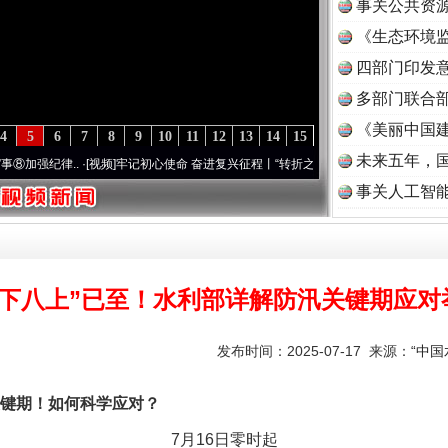
事关公共资
《生态环境监
读
四部门印发
多部门联合部
《美丽中国建
4
5
6
7
8
9
10
11
12
13
14
15
未来五年，
纪律..
·[视频]
牢记初心使命 奋进复兴征程丨“转折之城”激荡..
·[视频]
牢记初心使命 奋进
事关人工智
七下八上”已至！水利部详解防汛关键期应对
发布时间：2025-07-17 来源：
“中
键期！如何科学应对？
7月16日零时起