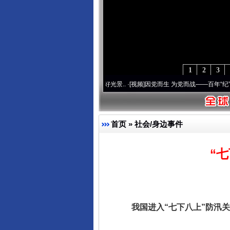
1
2
3
使命 奋进复兴征程丨宝塔山下好光景..
·[视频]
因党而生 为党而战——百年“纪”事⑧加强
首页
»
社会/身边事件
“
我国进入“七下八上”防汛关