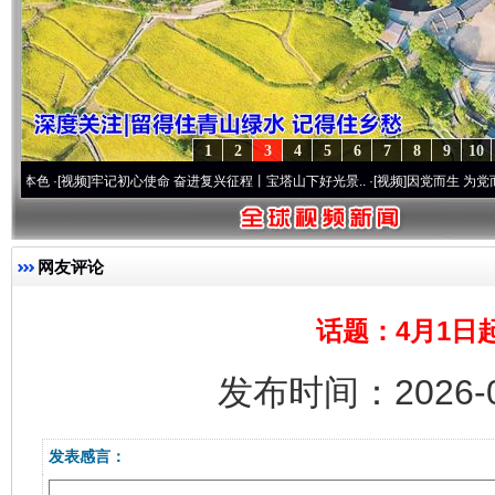
1
2
3
4
5
6
7
8
9
10
·[视频]
牢记初心使命 奋进复兴征程丨宝塔山下好光景..
·[视频]
因党而生 为党而战——百
网友评论
话题：4月1日
发布时间：2026-0
发表感言：