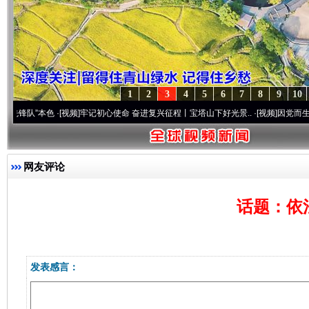
1
2
3
4
5
6
7
8
9
10
”本色
·[视频]
牢记初心使命 奋进复兴征程丨宝塔山下好光景..
·[视频]
因党而生 为党而战
网友评论
话题：依
发表感言：